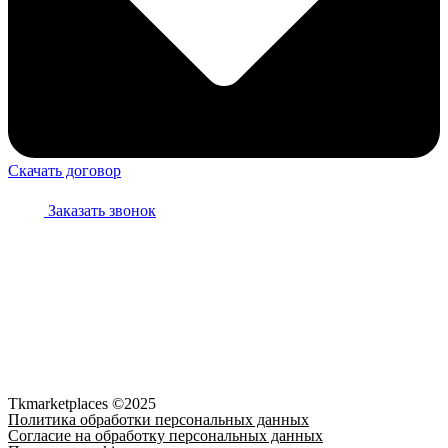
Скачать договор
Заказать звонок
Персональные данные опубликованы на Сайте при наличии
правовых оснований в соответствии с ч. 1 ст. 6, ч. 10 ст.
10.1 152-ФЗ. Субъектами установлены условия и запреты на
обработку неограниченным кругом лиц опубликованных
персональных данных.
Субъект персональных данных разрешил публикацию своих
персональных данных на сайте, но запрещает использование
своих персональных данных на других ресурсах.
Tkmarketplaces ©2025
Политика обработки персональных данных
Согласие на обработку персональных данных