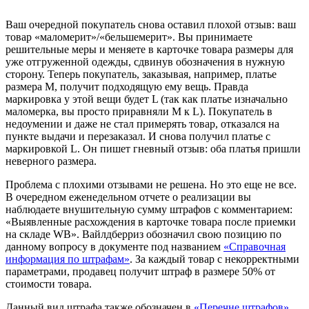
Ваш очередной покупатель снова оставил плохой отзыв: ваш
товар «маломерит»/«бельшемерит». Вы принимаете
решительные меры и меняете в карточке товара размеры для
уже отгруженной одежды, сдвинув обозначения в нужную
сторону. Теперь покупатель, заказывая, например, платье
размера M, получит подходящую ему вещь. Правда
маркировка у этой вещи будет L (так как платье изначально
маломерка, вы просто приравняли M к L). Покупатель в
недоумении и даже не стал примерять товар, отказался на
пункте выдачи и перезаказал. И снова получил платье с
маркировкой L. Он пишет гневный отзыв: оба платья пришли
неверного размера.
Проблема с плохими отзывами не решена. Но это еще не все.
В очередном еженедельном отчете о реализации вы
наблюдаете внушительную сумму штрафов с комментарием:
«Выявленные расхождения в карточке товара после приемки
на складе WB». Вайлдберриз обозначил свою позицию по
данному вопросу в документе под названием
«Справочная
информация по штрафам»
. За каждый товар с некорректными
параметрами, продавец получит штраф в размере 50% от
стоимости товара.
Данный вид штрафа также обозначен в
«Перечне штрафов»
,