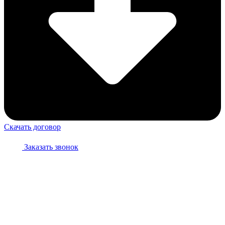
Скачать договор
Заказать звонок
Персональные данные опубликованы на Сайте при наличии
правовых оснований в соответствии с ч. 1 ст. 6, ч. 10 ст.
10.1 152-ФЗ. Субъектами установлены условия и запреты на
обработку неограниченным кругом лиц опубликованных
персональных данных.
Субъект персональных данных разрешил публикацию своих
персональных данных на сайте, но запрещает использование