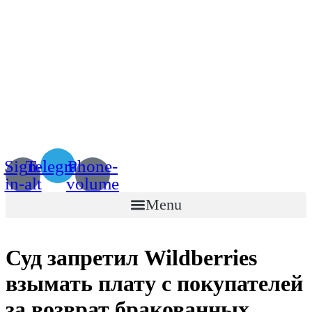
Sign-
Telegram
Phone-
in-alt
volume
Menu
Суд запретил Wildberries
взымать плату с покупателей
за возврат бракованных