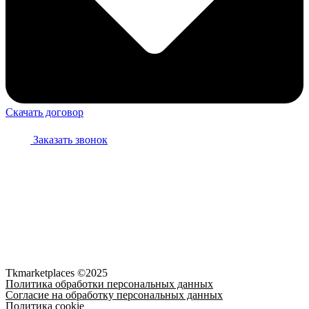
Скачать договор
Заказать звонок
Персональные данные опубликованы на Сайте при наличии
правовых оснований в соответствии с ч. 1 ст. 6, ч. 10 ст.
10.1 152-ФЗ. Субъектами установлены условия и запреты на
обработку неограниченным кругом лиц опубликованных
персональных данных.
Субъект персональных данных разрешил публикацию своих
персональных данных на сайте, но запрещает использование
своих персональных данных на других ресурсах.
Tkmarketplaces ©2025
Политика обработки персональных данных
Согласие на обработку персональных данных
Политика cookie