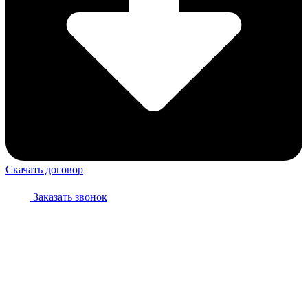
Скачать договор
Заказать звонок
Персональные данные опубликованы на Сайте при наличии
правовых оснований в соответствии с ч. 1 ст. 6, ч. 10 ст.
10.1 152-ФЗ. Субъектами установлены условия и запреты на
обработку неограниченным кругом лиц опубликованных
персональных данных.
Субъект персональных данных разрешил публикацию своих
персональных данных на сайте, но запрещает использование
своих персональных данных на других ресурсах.