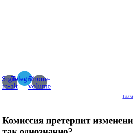
Sign-
Telegram
Phone-
in-alt
volume
Глав
Комиссия претерпит изменения
так однозначно?