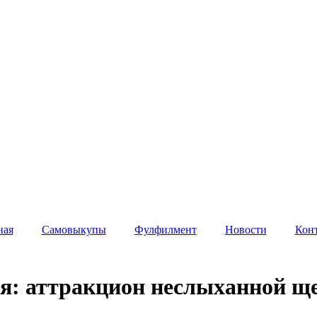
ная
Самовыкупы
Фулфилмент
Новости
Кон
: аттракцион неслыханной щед