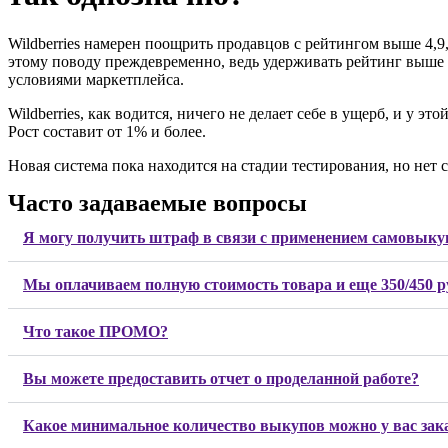
Wildberries намерен поощрить продавцов с рейтингом выше 4,9,
этому поводу преждевременно, ведь удерживать рейтинг выше 
условиями маркетплейса.
Wildberries, как водится, ничего не делает себе в ущерб, и у э
Рост составит от 1% и более.
Новая система пока находится на стадии тестирования, но нет с
Часто задаваемые вопросы
Я могу получить штраф в связи с применением самовыку
Мы оплачиваем полную стоимость товара и еще 350/450 р
Что такое ПРОМО?
Вы можете предоставить отчет о проделанной работе?
Какое минимальное количество выкупов можно у вас зак