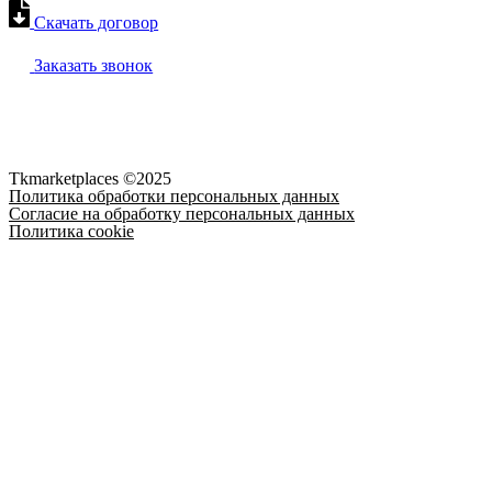
Скачать договор
Заказать звонок
Персональные данные опубликованы на Сайте при наличии право
неограниченным кругом лиц опубликованных персональных данн
Субъект персональных данных разрешил публикацию своих персо
Tkmarketplaces ©2025
Политика обработки персональных данных
Согласие на обработку персональных данных
Политика cookie