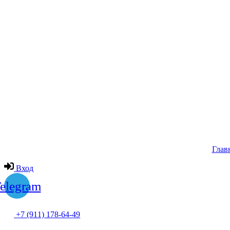
Глав
Вход
elegram
+7 (911) 178-64-49